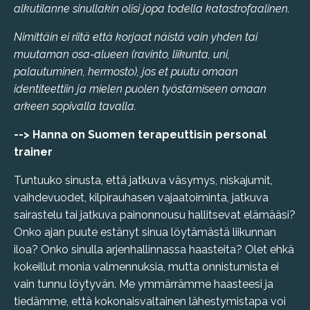
alkutilanne sinullakin olisi jopa todella katastrofaalinen.
Nimittäin ei riitä että korjaat näistä vain yhden tai
muutaman osa-alueen (ravinto, liikunta, uni,
palautuminen, hermosto), jos et puutu omaan
identiteettiin ja mielen puolen työstämiseen omaan
arkeen sopivalla tavalla.
--> Hanna on Suomen terapeuttisin personal
trainer
Tuntuuko sinusta, että jatkuva väsymys,
niskajumit,
vaihdevuodet, kilpirauhasen vajaatoiminta
, jatkuva
sairastelu tai jatkuva painonnousu hallitsevat elämääsi?
Onko ajan puute estänyt sinua löytämästä liikunnan
iloa? Onko sinulla arjenhallinnassa haasteita? Olet ehkä
kokeillut monia valmennuksia, mutta onnistumista ei
vain tunnu löytyvän. Me ymmärrämme haasteesi ja
tiedämme, että kokonaisvaltainen lähestymistapa voi