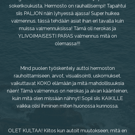
sokerikoukusta. Hermosto on rauhallisempi! Tapahtui
siis PALJON näin lyhyessä ajassa! Super huikea
valmennus, tässä tehdään asiat ihan eri tavalla kuin
muissa valmennuksissa! Tämä oli nerokas ja
YLIVOIMAISESTI PARAS valmennus mitä on
olemassa!!!
Mind puolen työskentely auttoi hermoston
rauhoittamiseen, arvot, visualisointi, uskomukset,
vaikuttavat KOKO elämään ja mitä mahdollisuuksia
näen! Tämä valmennus on nerokas ja aivan käänteinen,
kuin mitä olen missään nähnyt! Sopii siis KAIKILLE
vaikka olisi ihminen miten huonossa kunnossa.
OLET KULTAA! Kiitos kun autoit muutokseen, mitä en