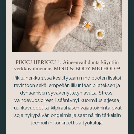
PIKKU HERKKU 1: Aineenvaihdunta käyntiin
verkkovalmennus MIND & BODY METHOD™
Pikku herkku 1:ssä keskitytään mind puolen lisäksi
ravintoon sekä lempeään liikuntaan pilateksen ja
dynaamisen syvävenyttelyn avulla. Stressi,
vaihdevuosioireet, lisääntynyt kuormitus arjessa,
ruuhkavuodet tai kilpirauhasen vajaatoiminta ovat
isoja nykypäivän ongelmia ja saat näihin tärkeisiin
teemoihin konkreettisia työkaluja.