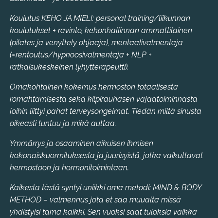
Koulutus KEHO JA MIELI: personal training/liikunnan
koulutukset + ravinto, kehonhallinnan ammattilainen
(pilates ja venyttely ohjaaja), mentaalivalmentaja
(=rentoutus/hypnoosivalmentaja + NLP +
ratkaisukeskeinen lyhytterapeutti).
Omakohtainen kokemus hermoston totaalisesta
romahtamisesta sekä kilpirauhasen vajaatoiminnasta
joihin liittyi pahat terveysongelmat. Tiedän miltä sinusta
oikeasti tuntuu ja mikä auttaa.
Ymmärrys ja osaaminen aikuisen ihmisen
kokonaiskuormituksesta ja juurisyistä, jotka vaikuttavat
hermostoon ja hormonitoimintaan.
Kaikesta tästä syntyi uniikki oma metodi: MIND & BODY
METHOD – valmennus jota et saa muualta missä
yhdistyisi tämä kaikki. Sen vuoksi saat tuloksia vaikka