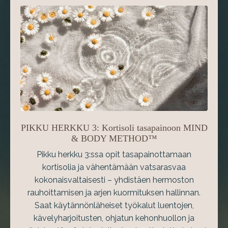
PIKKU HERKKU 3: Kortisoli tasapainoon MIND
& BODY METHOD™
Pikku herkku 3:ssa opit tasapainottamaan
kortisolia ja vähentämään vatsarasvaa
kokonaisvaltaisesti – yhdistäen hermoston
rauhoittamisen ja arjen kuormituksen hallinnan.
Saat käytännönläheiset työkalut luentojen,
kävelyharjoitusten, ohjatun kehonhuollon ja