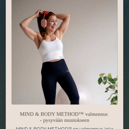
MIND & BODY METHOD
™
valmennus
- pysyvään muutokseen