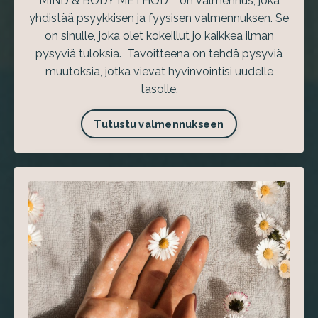
MIND & BODY METHOD™ on valmennus, joka
yhdistää psyykkisen ja fyysisen valmennuksen. Se
on sinulle, joka olet kokeillut jo kaikkea ilman
pysyviä tuloksia. Tavoitteena on tehdä pysyviä
muutoksia, jotka vievät hyvinvointisi uudelle
tasolle.
Tutustu valmennukseen