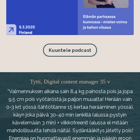
Kuuntele podcast
Tytti, Digital content manager 35 v
”Valmennuksen aikana sain 8,4 kg painosta pois ja jopa
9,5 cm pois vyötäröstä ja paljon muualta! Herään vain
0-3 krt yössä (lähtötilanne 15 kertaa herääminen yössä),
käyn joka päivä 30-40 min lenkillä (alussa pystyin
kävelemään 3 min) + viikkotreenit (alussa ei mitään
mahdollisuutta tehdä näitä). Sydänlääkitys jätetty pois!
Energiaa on huomattavasti enemmän ja pääsin eroon