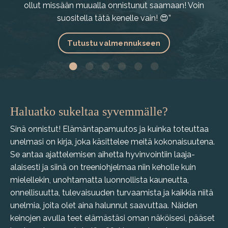
ollut missään muualla onnistunut saamaan! Voin
suositella tätä kenelle vain! 😍
”
Tutustu valmennukseen
Haluatko sukeltaa syvemmälle?
Sinä onnistut! Elämäntapamuutos ja kuinka toteuttaa
unelmasi on kirja, joka käsittelee meitä kokonaisuutena.
Se antaa ajattelemisen aihetta hyvinvointiin laaja-
alaisesti ja siinä on treeniohjelmaa niin keholle kuin
mielellekin, unohtamatta luonnollista kauneutta,
onnellisuutta, tulevaisuuden turvaamista ja kaikkia niitä
unelmia, joita olet aina halunnut saavuttaa. Näiden
keinojen avulla teet elämästäsi oman näköisesi, pääset