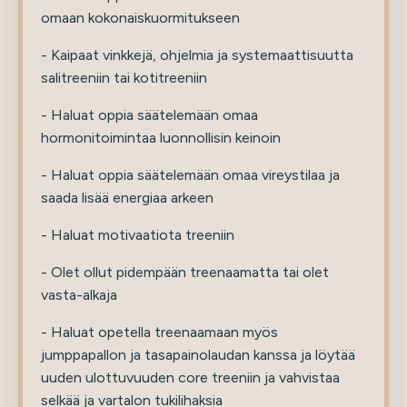
omaan kokonaiskuormitukseen
- Kaipaat vinkkejä, ohjelmia ja systemaattisuutta
salitreeniin tai kotitreeniin
- Haluat oppia säätelemään omaa
hormonitoimintaa luonnollisin keinoin
- Haluat oppia säätelemään omaa vireystilaa ja
saada lisää energiaa arkeen
- Haluat motivaatiota treeniin
- Olet ollut pidempään treenaamatta tai olet
vasta-alkaja
- Haluat opetella treenaamaan myös
jumppapallon ja tasapainolaudan kanssa ja löytää
uuden ulottuvuuden core treeniin ja vahvistaa
selkää ja vartalon tukilihaksia