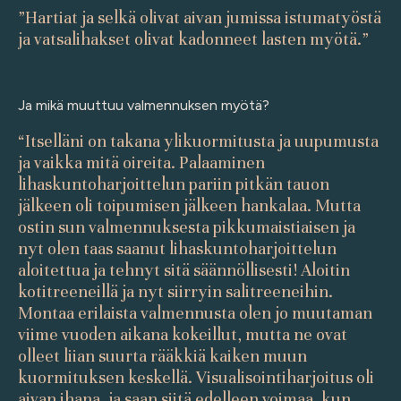
”Hartiat ja selkä olivat aivan jumissa istumatyöstä
ja vatsalihakset olivat kadonneet lasten myötä.”
Ja mikä muuttuu valmennuksen myötä?
“Itselläni on takana ylikuormitusta ja uupumusta
ja vaikka mitä oireita. Palaaminen
lihaskuntoharjoittelun pariin pitkän tauon
jälkeen oli toipumisen jälkeen hankalaa. Mutta
ostin sun valmennuksesta pikkumaistiaisen ja
nyt olen taas saanut lihaskuntoharjoittelun
aloitettua ja tehnyt sitä säännöllisesti! Aloitin
kotitreeneillä ja nyt siirryin salitreeneihin.
Montaa erilaista valmennusta olen jo muutaman
viime vuoden aikana kokeillut, mutta ne ovat
olleet liian suurta rääkkiä kaiken muun
kuormituksen keskellä. Visualisointiharjoitus oli
aivan ihana, ja saan siitä edelleen voimaa, kun