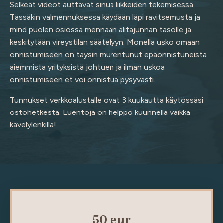
Selkeät videot auttavat sinua liikkeiden tekemisessä.
Tässäkin valmennuksessa käydään läpi ravitsemusta ja
mind puolen osiossa mennään alitajunnan tasolle ja
keskitytään vireystilan säätelyyn. Monella usko omaan
onnistumiseen on täysin murentunut epäonnistuneista
aiemmista yrityksistä johtuen ja ilman uskoa
onnistumiseen et voi onnistua pysyvästi.
Tunnukset verkkoalustalle ovat 3 kuukautta käytössäsi
ostohetkestä. Luentoja on helppo kuunnella vaikka
kävelylenkillä!
50
eur