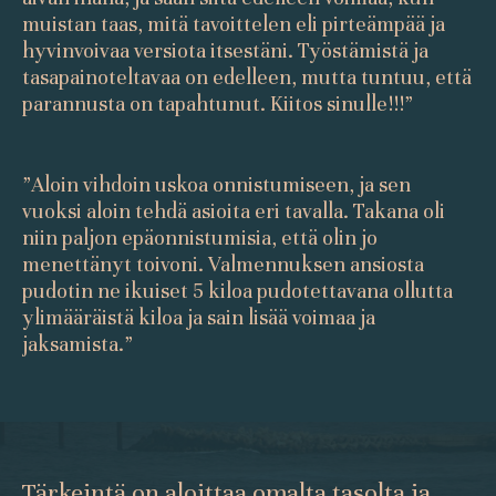
muistan taas, mitä tavoittelen eli pirteämpää ja
hyvinvoivaa versiota itsestäni. Työstämistä ja
tasapainoteltavaa on edelleen, mutta tuntuu, että
parannusta on tapahtunut. Kiitos sinulle!!!”
”Aloin vihdoin uskoa onnistumiseen, ja sen
vuoksi aloin tehdä asioita eri tavalla. Takana oli
niin paljon epäonnistumisia, että olin jo
menettänyt toivoni. Valmennuksen ansiosta
pudotin ne ikuiset 5 kiloa pudotettavana ollutta
ylimääräistä kiloa ja sain lisää voimaa ja
jaksamista.”
Tärkeintä on aloittaa omalta tasolta ja