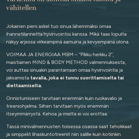
vähitellen
Jokainen pieni askel tuo sinua lähemmäksi omaa
ihannetilannetta hyvinvointisi kanssa. Mikä taas lopulta
näkyy arjessa virkeämpinä aamuina ja kevyempänä olona.
VOIMAA JA ENERGIAA MBM – “Pikku herkku 2”,
maistiainen MIND & BODY METHOD valmennuksesta,
voi auttaa sinuakin parantamaan omaa hyvinvointia ja
jaksamista
tavalla, joka ei tunnu suorittamiselta tai
diettaamiselta.
Onnistumiseen tarvitaan enemmän kuin ruokavalio ja
treeniohjelma. Siihen tarvitaan myös enemmän
itseymmärrystä. Kehoa ja mieltä ei voi erottaa.
Tässä minivalmennusten toisessa osassa saat tehokkaat
ja simppelit lihaskuntotreenit niin salille kuin kotiinkin.